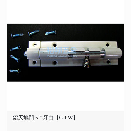
鋁天地閂 5＂牙白【G.J.W】