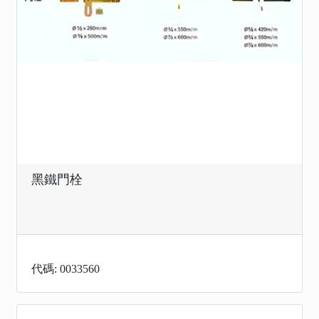
黑鐵門栓
代碼: 0033560