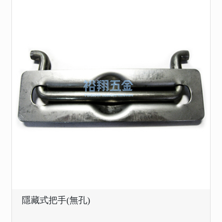
隱藏式把手(無孔)