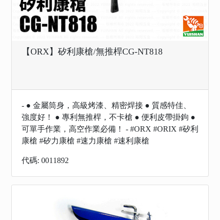
【ORX】矽利康槍/無推桿CG-NT818
- ● 金屬筒身，高級烤漆、精密焊接 ● 質感特佳、
強度好！ ● 專利無推桿，不卡槍 ● 便利皮帶掛鉤 ●
可單手作業，高空作業必備！ - #ORX #ORIX #矽利
康槍 #矽力康槍 #速力康槍 #速利康槍
代碼: 0011892