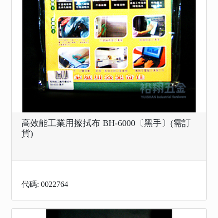
高效能工業用擦拭布 BH-6000〔黑手〕(需訂
貨)
代碼: 0022764