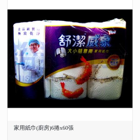
家用紙巾(廚房)6捲x60張