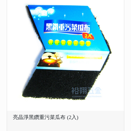
亮晶淨黑鑽重污菜瓜布 (2入)