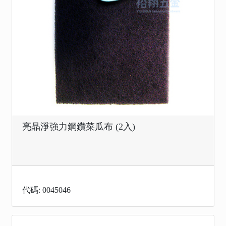
亮晶淨強力鋼鑽菜瓜布 (2入)
代碼: 0045046