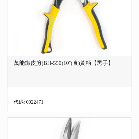
萬能鐵皮剪(BH-550)10''(直)黃柄【黑手】
代碼: 0022471