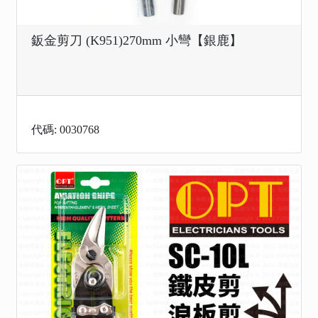
鈑金剪刀 (K951)270mm 小彎【銀鹿】
代碼: 0030768