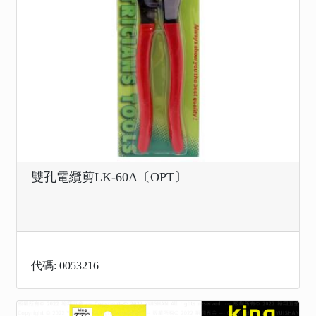
雙孔電纜剪LK-60A〔OPT〕
代碼: 0053216