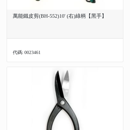
萬能鐵皮剪(BH-552)10' (右)綠柄【黑手】
代碼: 0023461