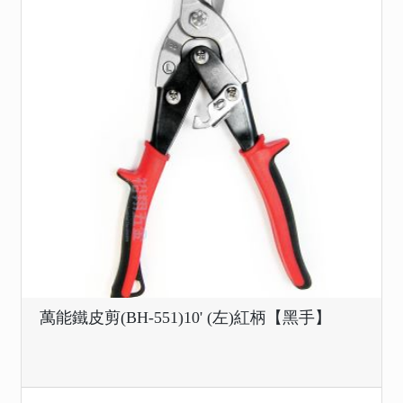
萬能鐵皮剪(BH-551)10' (左)紅柄【黑手】