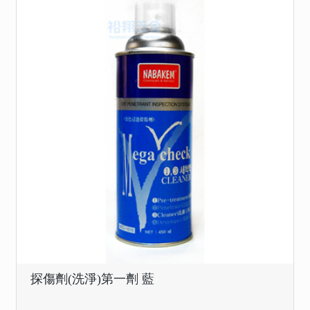
探傷劑(洗淨)第一劑 藍