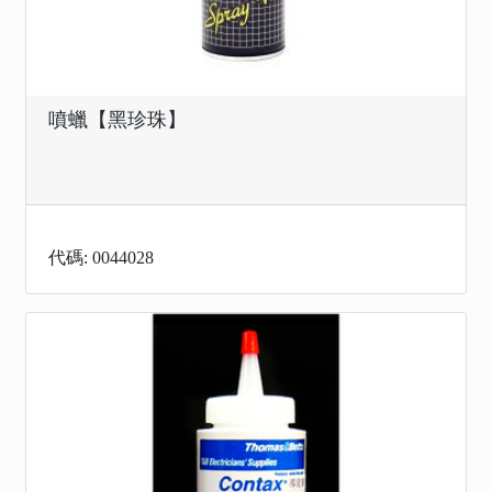
噴蠟【黑珍珠】
代碼: 0044028