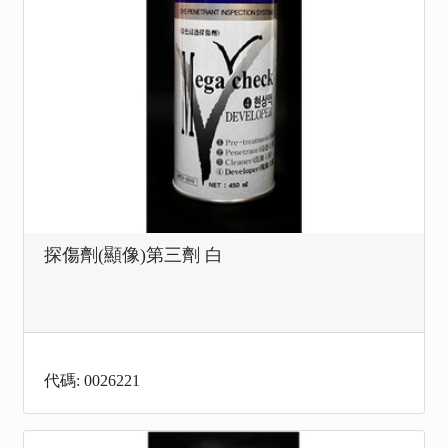
探傷劑(顯像)第三劑 白
代碼: 0026221