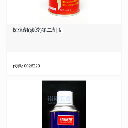
探傷劑(滲透)第二劑 紅
代碼: 0026220