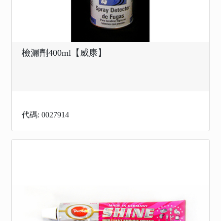
檢漏劑400ml【威康】
代碼: 0027914