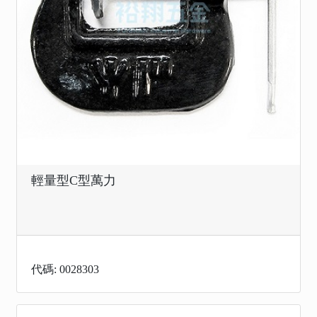
輕量型C型萬力
代碼: 0028303