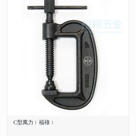
C型萬力﹝福祿﹞