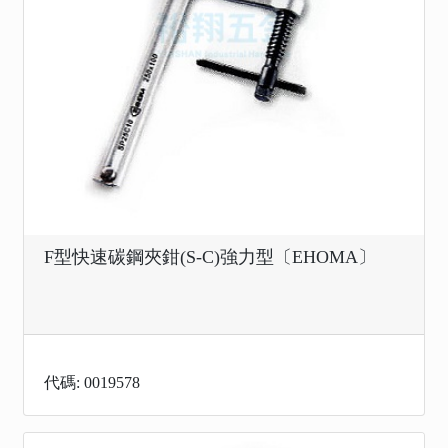
F型快速碳鋼夾鉗(S-C)強力型〔EHOMA〕
代碼: 0019578