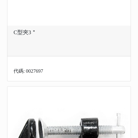
C型夾3＂
代碼: 0027697