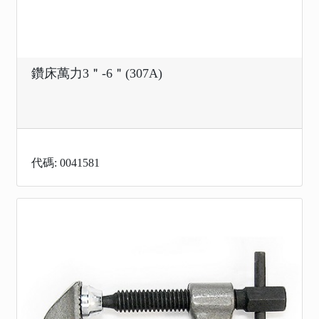
鑽床萬力3＂-6＂(307A)
代碼: 0041581