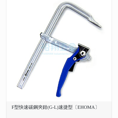
F型快速碳鋼夾鉗(G-L)速捷型〔EHOMA〕