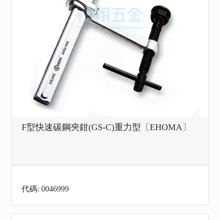
F型快速碳鋼夾鉗(GS-C)重力型〔EHOMA〕
代碼: 0046999