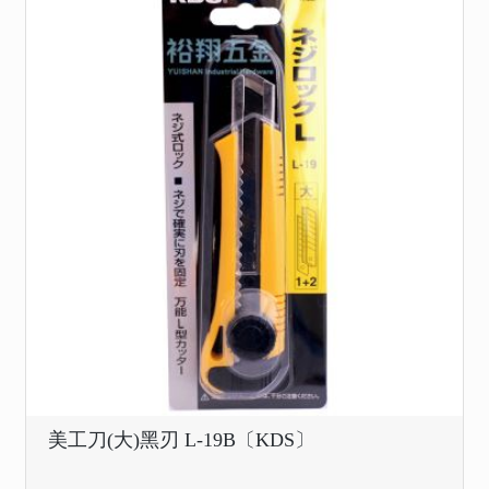
美工刀(大)黑刃 L-19B〔KDS〕