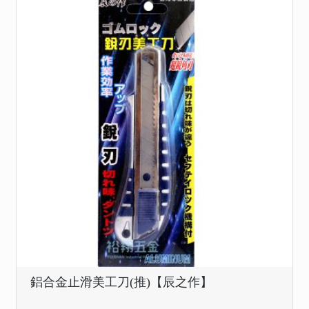
鋁合金止滑美工刀(推)【辰之作】