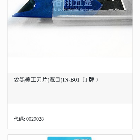
銳黑美工刀片(寬目)IN-B01〔I 牌﹞
代碼: 0029028