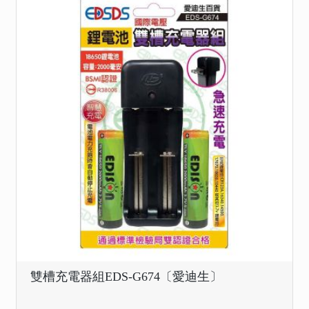
雙槽充電器組EDS-G674〔愛迪生〕