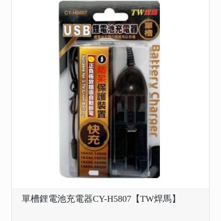
單槽鋰電池充電器CY-H5807【TW焊馬】