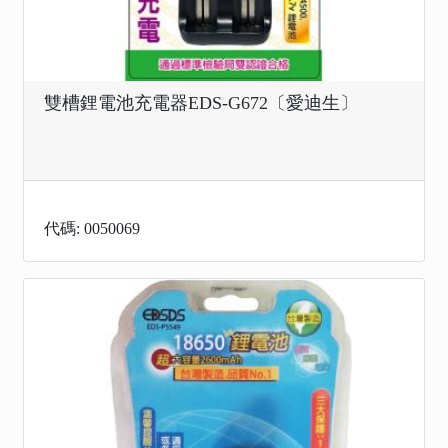
雙槽鋰電池充電器EDS-G672〔愛迪生〕
代碼: 0050069