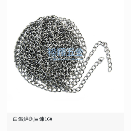
白鐵鱔魚目鍊16#