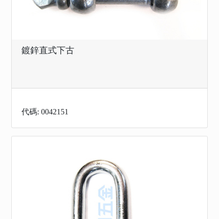
鍍鋅直式下古
代碼: 0042151