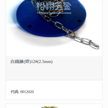
白鐵鍊(焊)12#(2.5mm)
代碼: 0012020