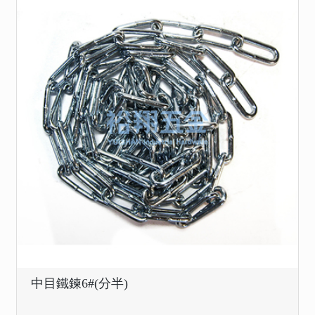
中目鐵鍊6#(分半)