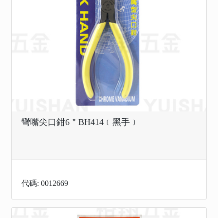
彎嘴尖口鉗6＂BH414﹝黑手﹞
代碼: 0012669