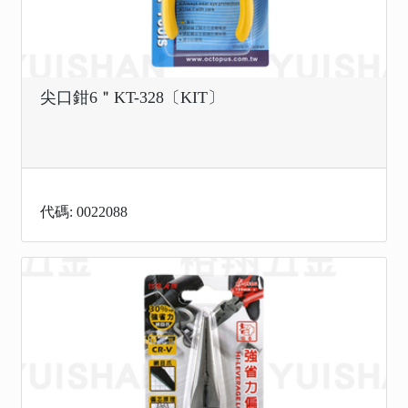
尖口鉗6＂KT-328〔KIT〕
代碼: 0022088