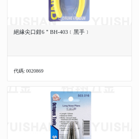
絕緣尖口鉗6＂BH-403﹝黑手﹞
代碼: 0020869