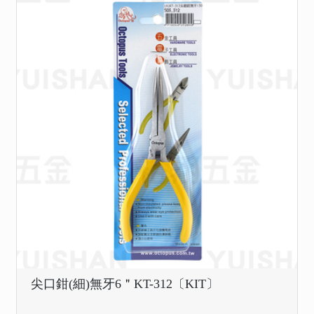
尖口鉗(細)無牙6＂KT-312〔KIT〕