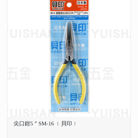
尖口鉗5＂SM-16 ﹝貝印﹞