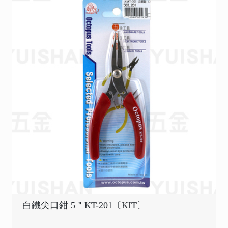
白鐵尖口鉗 5＂KT-201〔KIT〕