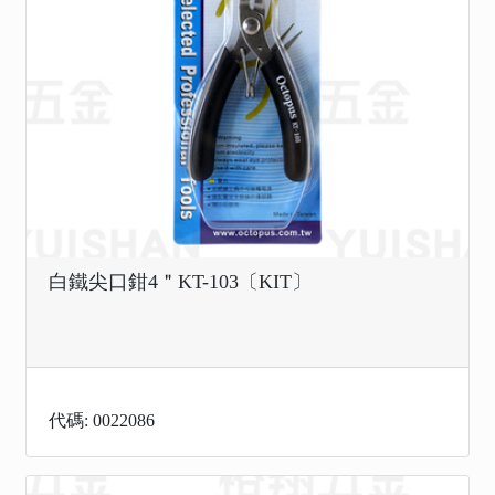
白鐵尖口鉗4＂KT-103〔KIT〕
代碼: 0022086