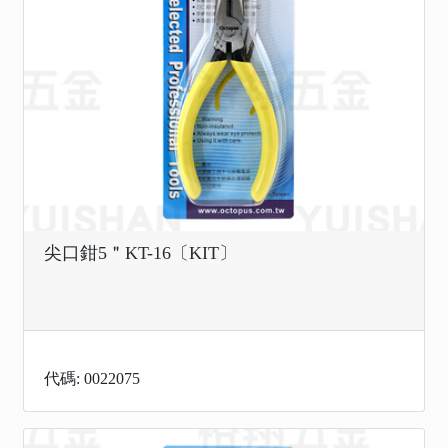
尖口鉗5＂KT-16〔KIT〕
代碼: 0022075