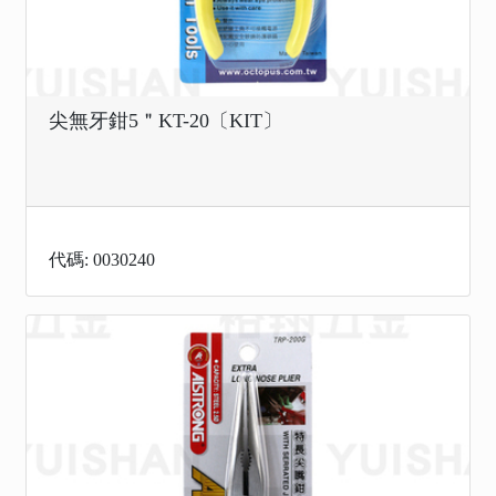
尖無牙鉗5＂KT-20〔KIT〕
代碼: 0030240