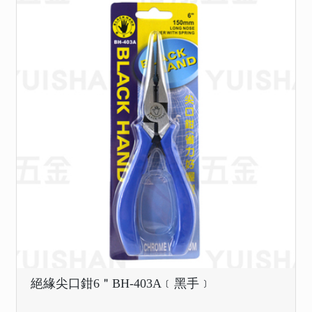
絕緣尖口鉗6＂BH-403A﹝黑手﹞