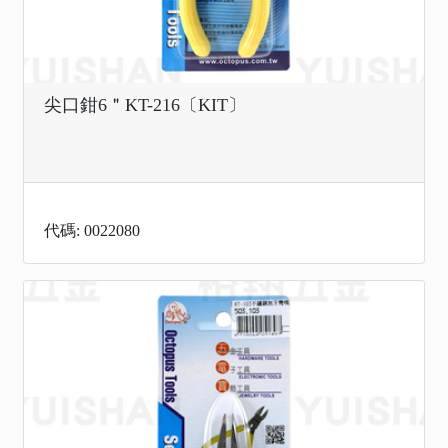
尖口鉗6＂KT-216〔KIT〕
代碼: 0022080