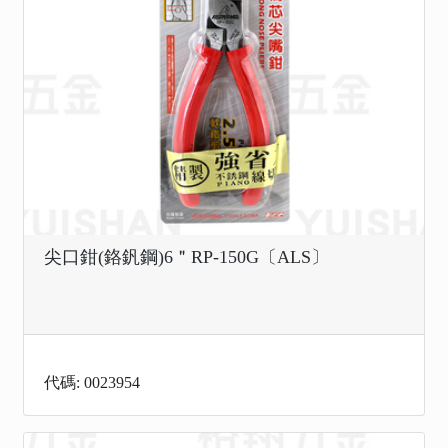
尖口鉗(鉻釩鋼)6＂RP-150G〔ALS〕
代碼: 0023954