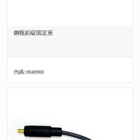
鋼瓶鋁碇固定座
代碼: 0040969