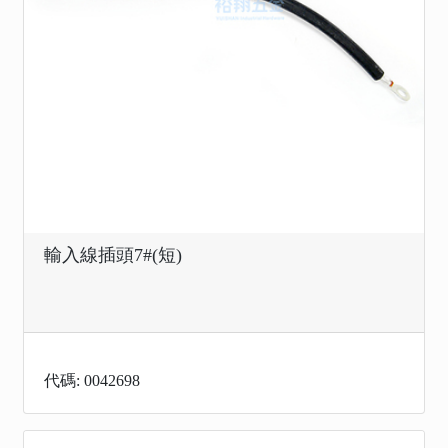
輸入線插頭7#(短)
代碼: 0042698