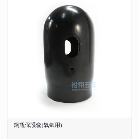
鋼瓶保護套(氧氣用)