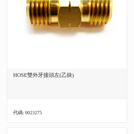
HOSE雙外牙接頭左(乙炔)
代碼: 0023275