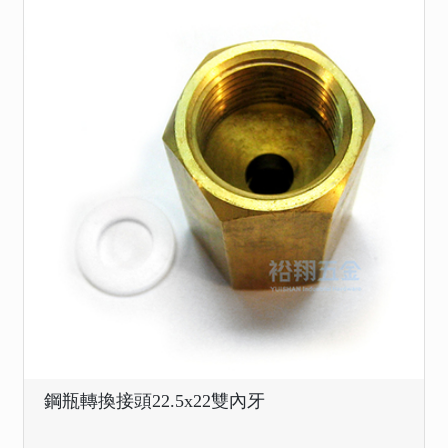
鋼瓶轉換接頭22.5x22雙內牙