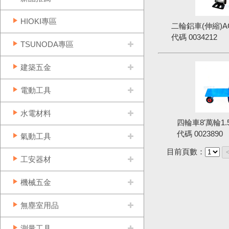
HIOKI專區
二輪鋁車(伸縮)A
代碼
0034212
TSUNODA專區
建築五金
電動工具
水電材料
四輪車8'萬輪1.5
代碼
0023890
氣動工具
目前頁數：
工安器材
機械五金
無塵室用品
測量工具