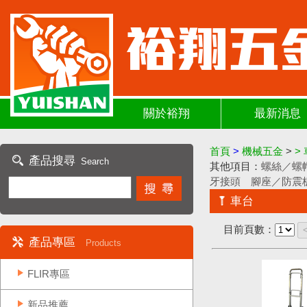
關於裕翔
最新消息
首頁
>
機械五金
>
>
產品搜尋
Search
其他項目：
螺絲／螺
牙接頭
腳座／防震
車台
目前頁數：
產品專區
Products
FLIR專區
新品推薦