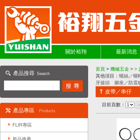
關於裕翔
最新消息
首頁
>
機械五金
>
>
產品搜尋
Search
其他項目：
螺絲／螺
牙接頭
腳座／防震
皮帶／串仔
目前頁數：
產品專區
Products
FLIR專區
新品推薦