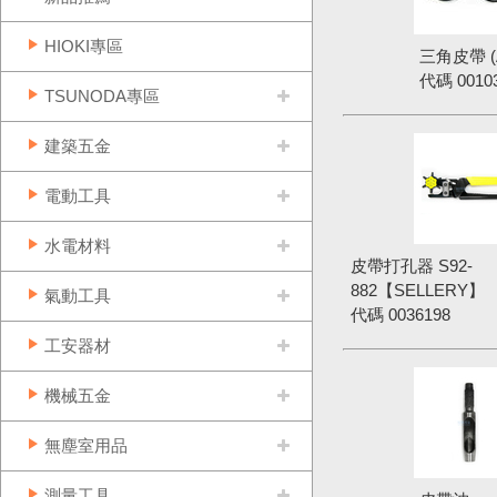
HIOKI專區
三角皮帶 (
代碼
0010
TSUNODA專區
建築五金
電動工具
水電材料
皮帶打孔器 S92-
882【SELLERY】
氣動工具
代碼
0036198
工安器材
機械五金
無塵室用品
測量工具