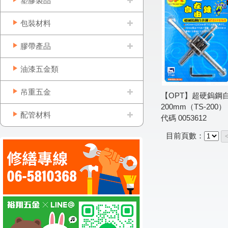
塑膠製品
包裝材料
膠帶產品
油漆五金類
吊重五金
【OPT】超硬鎢鋼自
200mm（TS-200）
配管材料
代碼
0053612
目前頁數：