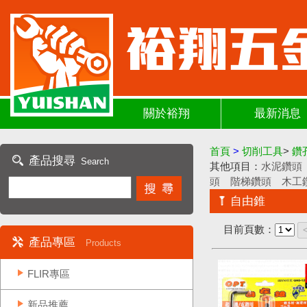
關於裕翔
最新消息
首頁
>
切削工具
>
鑽
產品搜尋
Search
其他項目：
水泥鑽頭
頭
階梯鑽頭
木工
自由錐
目前頁數：
產品專區
Products
FLIR專區
新品推薦