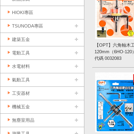
HIOKI專區
TSUNODA專區
建築五金
【OPT】六角軸木工
120mm（6HO-120
電動工具
代碼
0032083
水電材料
氣動工具
工安器材
機械五金
無塵室用品
測量工具