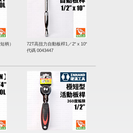
L（短柄）
72T高扭力自動板桿1／2“ x 10“
代碼
0043447