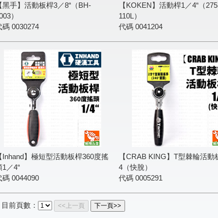
【黑手】活動板桿3／8“（BH-
【KOKEN】活動桿1／4“（275
003）
110L）
代碼
0030274
代碼
0041204
【Inhand】極短型活動板桿360度搖
【CRAB KING】T型棘輪活動
頭1／4“
4（快脫）
代碼
0044090
代碼
0005291
目前頁數：
<<上一頁
下一頁>>