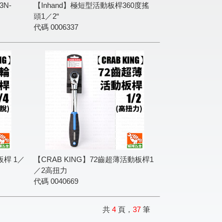
3N-
【Inhand】極短型活動板桿360度搖
頭1／2“
代碼
0006337
板桿 1／
【CRAB KING】72齒超薄活動板桿1
／2高扭力
代碼
0040669
共
4
頁，
37
筆