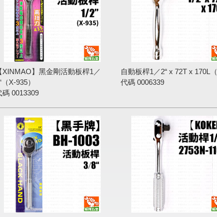
【XINMAO】黑金剛活動板桿1／
自動板桿1／2“ x 72T x 170
“（X-935）
代碼
0006339
代碼
0013309