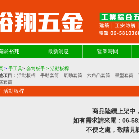
關於裕翔
最新消息
營業時間
頁
>
手工具
>
套筒板手
>
活動板桿
他項目：
活動板桿
手動套筒
氣動套筒
六角凸套筒
星型套筒
塞套筒
活動板桿
商品陸續上架中
如有需求請來電 : 06-58
不便之處，敬請見