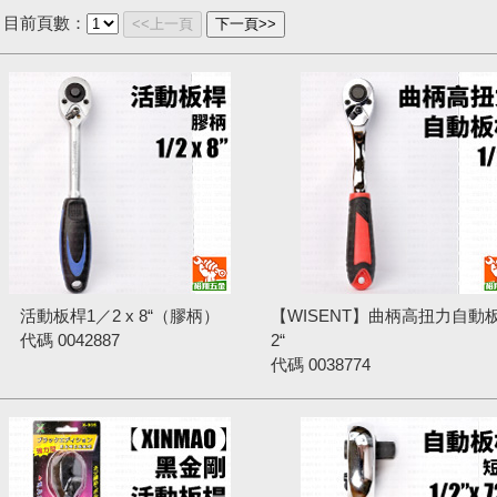
目前頁數：
<<上一頁
下一頁>>
活動板桿1／2 x 8“（膠柄）
【WISENT】曲柄高扭力自動
代碼
0042887
2“
代碼
0038774