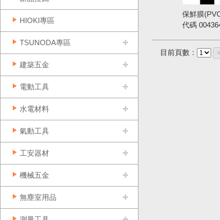
保鮮膜(PV
HIOKI專區
代碼
00436
TSUNODA專區
目前頁數：
建築五金
電動工具
水電材料
氣動工具
工安器材
機械五金
無塵室用品
測量工具