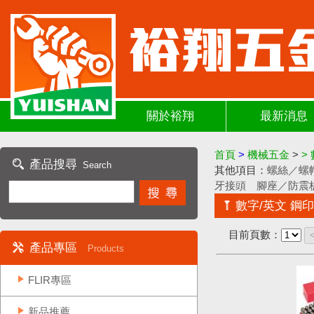
關於裕翔
最新消息
首頁
>
機械五金
>
>
產品搜尋
Search
其他項目：
螺絲／螺
牙接頭
腳座／防震
數字/英文 鋼印
目前頁數：
產品專區
Products
FLIR專區
新品推薦