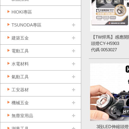
HIOKI專區
TSUNODA專區
【TW焊馬】感應開
建築五金
頭燈CY-H5903
代碼
0053027
電動工具
水電材料
氣動工具
工安器材
機械五金
無塵室用品
3段LED伸縮頭燈C
測量工具