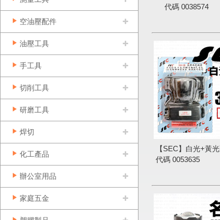
代碼
0038574
空油壓配件
油壓工具
手工具
切削工具
研磨工具
焊切
【SEC】白光+黃光
化工產品
代碼
0053635
辦公室用品
家庭五金