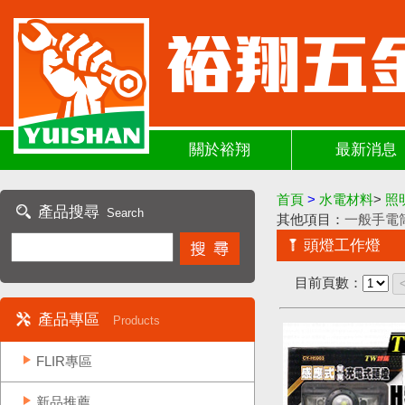
關於裕翔
最新消息
首頁
>
水電材料
>
照
產品搜尋
Search
其他項目：
一般手電
頭燈工作燈
目前頁數：
產品專區
Products
FLIR專區
新品推薦