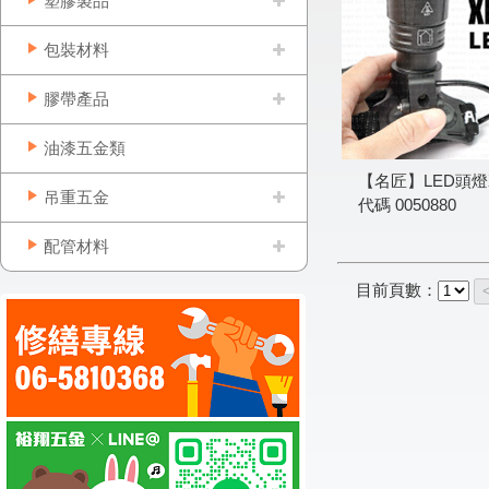
塑膠製品
包裝材料
膠帶產品
油漆五金類
【名匠】LED頭燈X
吊重五金
代碼
0050880
配管材料
目前頁數：