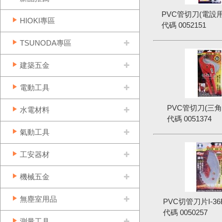
PVC管切刀(電設用)
HIOKI專區
代碼
0052151
TSUNODA專區
建築五金
電動工具
PVC管切刀(三角刃)
水電材料
代碼
0051374
氣動工具
工安器材
機械五金
無塵室用品
PVC切管刀片I-3
代碼
0050257
測量工具