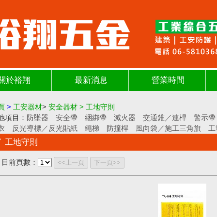
關於裕翔
最新消息
營業時間
頁
>
工安器材
>
安全器材
>
工地守則
他項目：
防墜器
安全帶
綑綁帶
滅火器
交通錐／連桿
警示帶
衣
反光導標／反光貼紙
繩梯
防撞桿
風向袋／施工三角旗
工
工地守則
目前頁數：
<<上一頁
下一頁>>