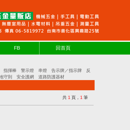
FB
回首頁
指揮棒
警示燈
串燈
告示牌／指示牌
反
地守則
安全護網
道路防護器材
共
1
頁，
1
筆