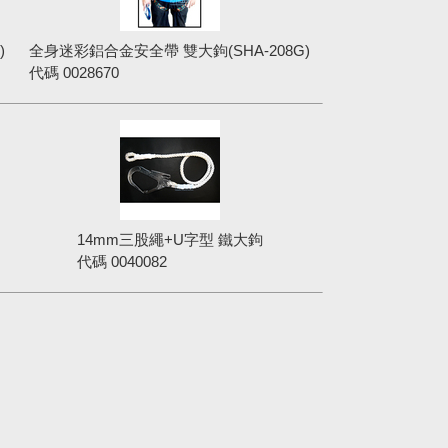
)
全身迷彩鋁合金安全帶 雙大鉤(SHA-208G)
代碼
0028670
14mm三股繩+U字型 鐵大鉤
代碼
0040082