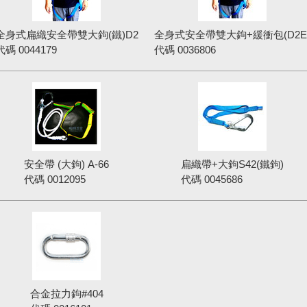
全身式扁織安全帶雙大鉤(鐵)D2
全身式安全帶雙大鉤+緩衝包(D2E
代碼
0044179
代碼
0036806
安全帶 (大鉤) A-66
扁織帶+大鉤S42(鐵鉤)
代碼
0012095
代碼
0045686
合金拉力鉤#404