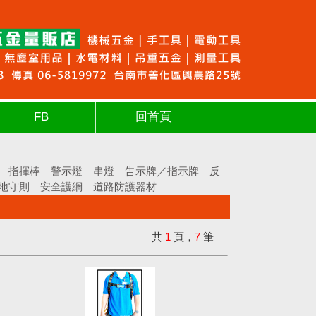
FB
回首頁
指揮棒
警示燈
串燈
告示牌／指示牌
反
地守則
安全護網
道路防護器材
共
1
頁，
7
筆