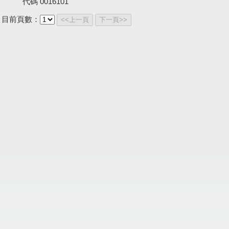
代碼
0016101
目前頁數：
<<上一頁
下一頁>>