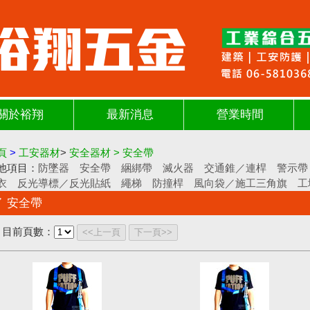
關於裕翔
最新消息
營業時間
頁
>
工安器材
>
安全器材
>
安全帶
他項目：
防墜器
安全帶
綑綁帶
滅火器
交通錐／連桿
警示帶
衣
反光導標／反光貼紙
繩梯
防撞桿
風向袋／施工三角旗
工
安全帶
目前頁數：
<<上一頁
下一頁>>