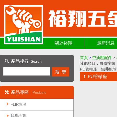
關於裕翔
最新消息
首頁
>
空油壓配件
>
產品搜尋
Search
其他項目：
白鐵接頭
PU管軸座
鐵弗龍管
PU管軸座
產品專區
Products
FLIR專區
新品推薦