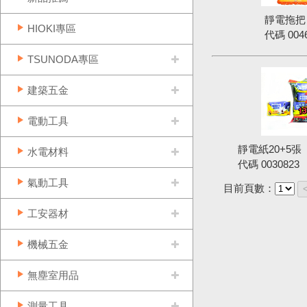
靜電拖把
HIOKI專區
代碼
004
TSUNODA專區
建築五金
電動工具
靜電紙20+5
水電材料
代碼
0030823
氣動工具
目前頁數：
工安器材
機械五金
無塵室用品
測量工具