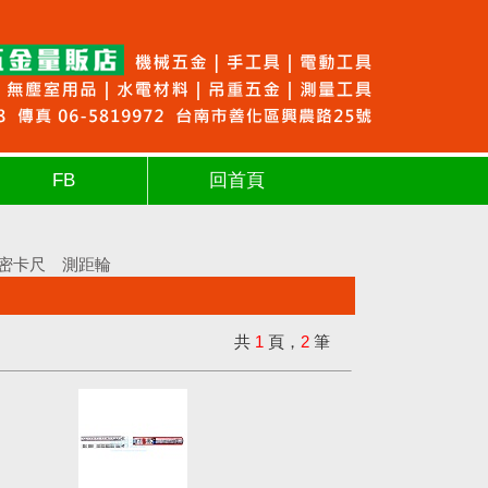
FB
回首頁
密卡尺
測距輪
共
1
頁，
2
筆