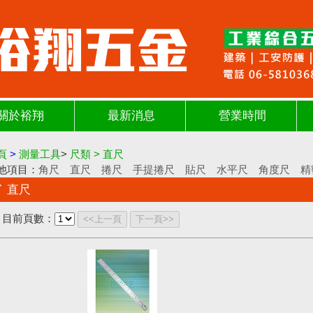
關於裕翔
最新消息
營業時間
頁
>
測量工具
>
尺類
>
直尺
他項目：
角尺
直尺
捲尺
手提捲尺
貼尺
水平尺
角度尺
精
直尺
目前頁數：
<<上一頁
下一頁>>