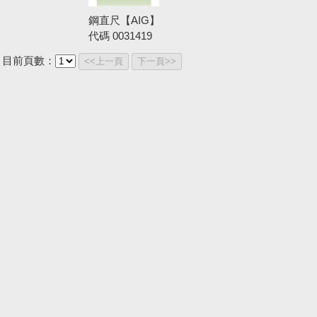
鋼直尺【AIG】
代碼
0031419
目前頁數：
<<上一頁
下一頁>>