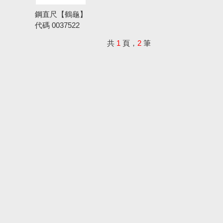
鋼直尺【鶴龜】
代碼
0037522
共
1
頁，
2
筆