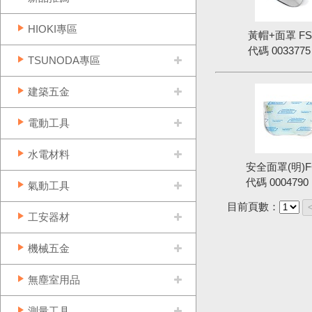
HIOKI專區
黃帽+面罩 FS-
代碼
0033775
TSUNODA專區
建築五金
電動工具
水電材料
安全面罩(明)FC
代碼
0004790
氣動工具
目前頁數：
工安器材
機械五金
無塵室用品
測量工具