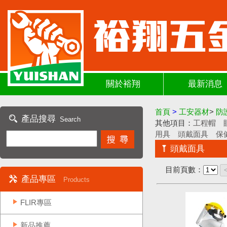
關於裕翔
最新消息
首頁
>
工安器材
>
防
產品搜尋
Search
其他項目：
工程帽
用具
頭戴面具
保
頭戴面具
目前頁數：
產品專區
Products
FLIR專區
新品推薦