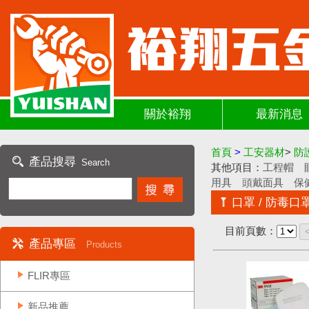
關於裕翔
最新消息
首頁
>
工安器材
>
防
產品搜尋
Search
其他項目：
工程帽
用具
頭戴面具
保
口罩 / 防毒口罩
目前頁數：
產品專區
Products
FLIR專區
新品推薦