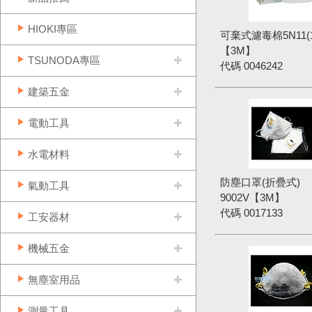
HIOKI專區
可棄式濾毒棉5N11(
【3M】
TSUNODA專區
代碼
0046242
建築五金
電動工具
水電材料
防塵口罩(折疊式)
氣動工具
9002V【3M】
代碼
0017133
工安器材
機械五金
無塵室用品
測量工具