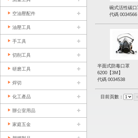
碗式活性碳口
空油壓配件
代碼
0034566
油壓工具
手工具
切削工具
半面式防毒口罩
研磨工具
6200【3M】
代碼
0034538
焊切
化工產品
目前頁數：
辦公室用品
家庭五金