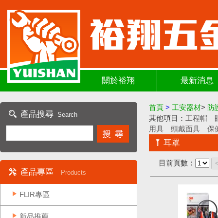
關於裕翔
最新消息
首頁
>
工安器材
>
防
產品搜尋
Search
其他項目：
工程帽
用具
頭戴面具
保
耳罩
目前頁數：
產品專區
Products
FLIR專區
新品推薦