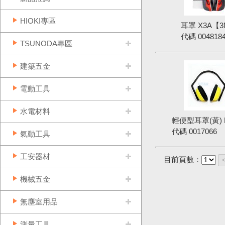
HIOKI專區
耳罩 X3A【
代碼
004818
TSUNODA專區
建築五金
電動工具
水電材料
輕便型耳罩(黃) E
代碼
0017066
氣動工具
工安器材
目前頁數：
機械五金
無塵室用品
測量工具