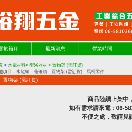
關於裕翔
最新消息
營業時間
頁
>
水電材料
>
衛浴器材
>
置物架 (需訂貨)
他項目：
水龍頭
蓮蓬頭
置物架 (需訂貨)
馬桶零件
置物架 (需訂貨)
商品陸續上架中
如有需求請來電 : 06-58
不便之處，敬請見