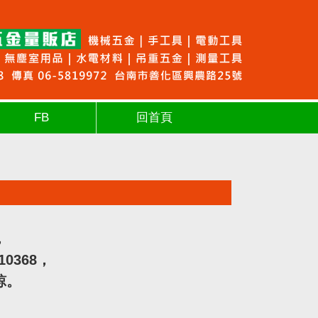
FB
回首頁
，
10368，
諒。