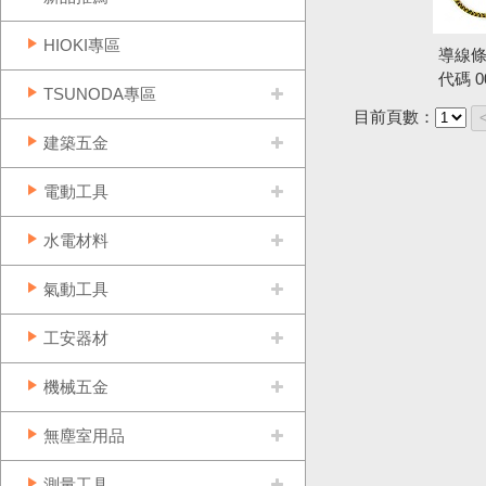
HIOKI專區
導線條
代碼
0
TSUNODA專區
目前頁數：
建築五金
電動工具
水電材料
氣動工具
工安器材
機械五金
無塵室用品
測量工具