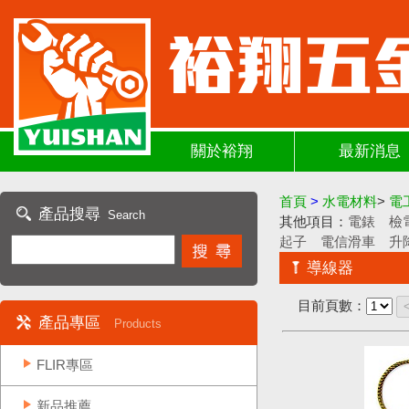
關於裕翔
最新消息
首頁
>
水電材料
>
電
產品搜尋
Search
其他項目：
電錶
檢
起子
電信滑車
升
導線器
目前頁數：
產品專區
Products
FLIR專區
新品推薦