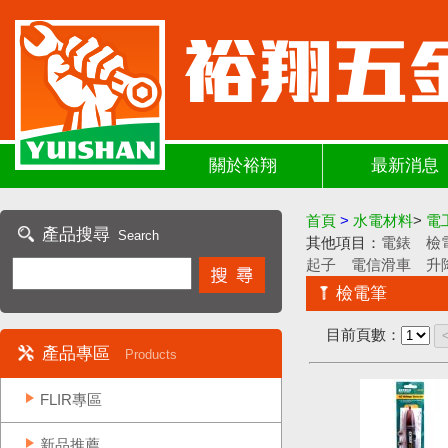
關於裕翔
最新消息
首頁
>
水電材料
>
電
產品搜尋
Search
其他項目：
電錶
檢
起子
電信滑車
升
檢電筆
目前頁數：
產品專區
Products
FLIR專區
新品推薦