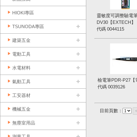
HIOKI專區
靈敏度可調整驗電
DV30【EXTECH】
TSUNODA專區
代碼
0044115
建築五金
電動工具
水電材料
檢電筆PDR-P27
氣動工具
代碼
0039126
工安器材
機械五金
目前頁數：
無塵室用品
測量工具