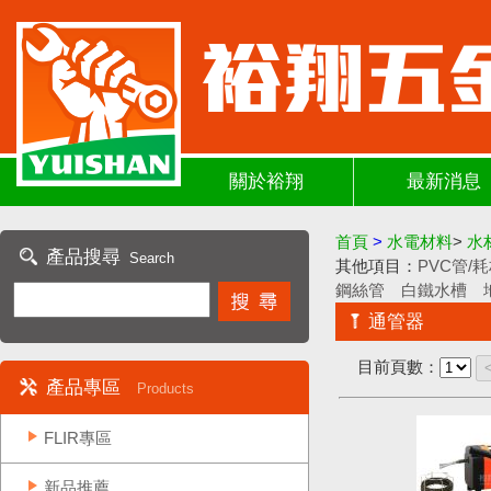
關於裕翔
最新消息
首頁
>
水電材料
>
水
產品搜尋
Search
其他項目：
PVC管/
鋼絲管
白鐵水槽
通管器
目前頁數：
產品專區
Products
FLIR專區
新品推薦