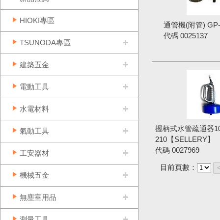
HIOKI專區
通管機(附管) GP
代碼
0025137
TSUNODA專區
建築五金
電動工具
水電材料
握柄式水管疏通器10M
氣動工具
210【SELLERY】
代碼
0027969
工安器材
目前頁數：
機械五金
無塵室用品
測量工具