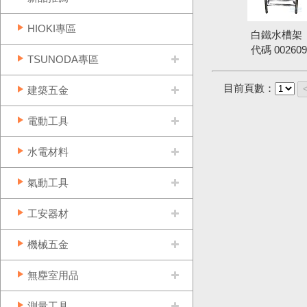
HIOKI專區
白鐵水槽架
代碼
002609
TSUNODA專區
目前頁數：
建築五金
電動工具
水電材料
氣動工具
工安器材
機械五金
無塵室用品
測量工具