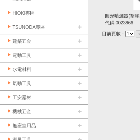
HIOKI專區
圓形噴灑器(塑膠葉)
代碼
0023966
TSUNODA專區
目前頁數：
建築五金
電動工具
水電材料
氣動工具
工安器材
機械五金
無塵室用品
測量工具