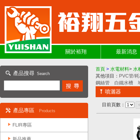
關於裕翔
最新消息
首頁
>
水電材料
>
水
產品搜尋
Search
其他項目：
PVC管/
鋼絲管
白鐵水槽
噴灑器
目前頁數：
產品專區
Products
FLIR專區
新品推薦