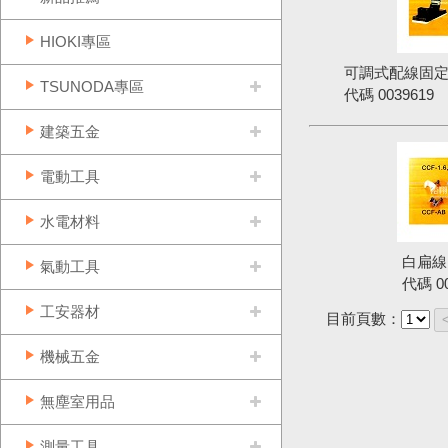
HIOKI專區
可調式配線固定座
TSUNODA專區
代碼
0039619
建築五金
電動工具
水電材料
白扁線
氣動工具
代碼
0
工安器材
目前頁數：
機械五金
無塵室用品
測量工具