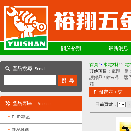
關於裕翔
最新消息
首頁
>
水電材料
>
電
產品搜尋
Search
其他項目：
電纜
延
護部品 / 結束帶
端子
箱
固定座 / 夾
產品專區
Products
目前頁數：
FLIR專區
新品推薦