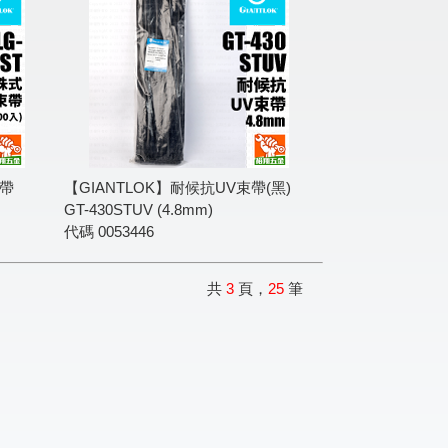
束帶
【GIANTLOK】耐候抗UV束帶(黑)
GT-430STUV (4.8mm)
代碼
0053446
共
3
頁，
25
筆