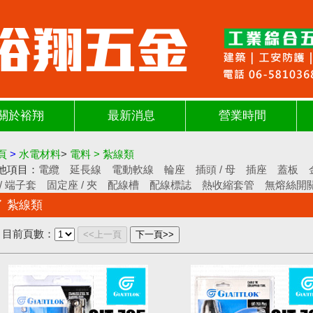
關於裕翔
最新消息
營業時間
頁
>
水電材料
>
電料
>
紮線類
他項目：
電纜
延長線
電動軟線
輪座
插頭 / 母
插座
蓋板
 / 端子套
固定座 / 夾
配線槽
配線標誌
熱收縮套管
無熔絲開
紮線類
目前頁數：
<<上一頁
下一頁>>