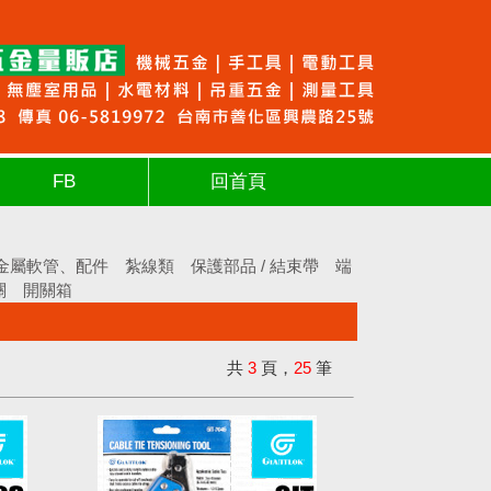
FB
回首頁
金屬軟管、配件
紮線類
保護部品 / 結束帶
端
關
開關箱
共
3
頁，
25
筆