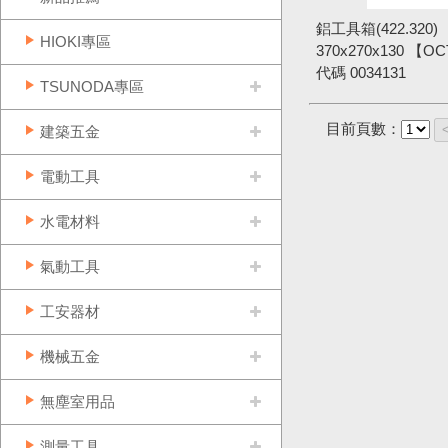
鋁工具箱(422.320)
HIOKI專區
370x270x130 【O
代碼
0034131
TSUNODA專區
目前頁數：
建築五金
電動工具
水電材料
氣動工具
工安器材
機械五金
無塵室用品
測量工具