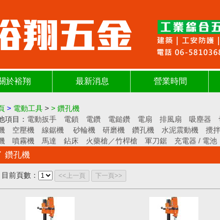
關於裕翔
最新消息
營業時間
頁
>
電動工具
>
>
鑽孔機
他項目：
電動扳手
電鎖
電鑽
電鎚鑽
電扇
排風扇
吸塵器
機
空壓機
線鋸機
砂輪機
研磨機
鑽孔機
水泥震動機
攪
機
噴霧機
馬達
鉆床
火藥槍／竹桿槍
軍刀鋸
充電器 / 電池
鑽孔機
目前頁數：
<<上一頁
下一頁>>