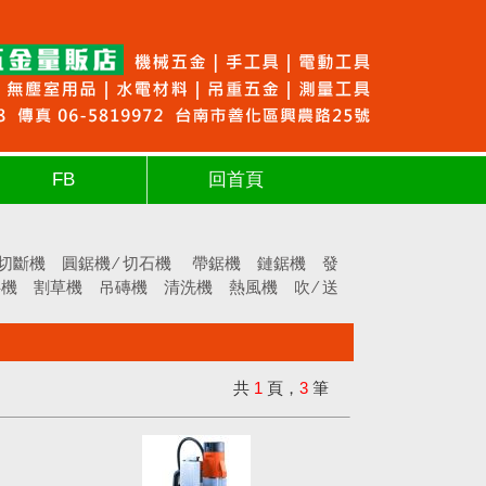
FB
回首頁
切斷機
圓鋸機 ∕ 切石機
帶鋸機
鏈鋸機
發
拌機
割草機
吊磚機
清洗機
熱風機
吹 ∕ 送
共
1
頁，
3
筆