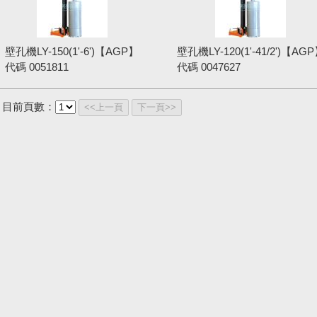
壁孔機LY-150(1'-6')【AGP】
壁孔機LY-120(1'-41/2')【AG
代碼
0051811
代碼
0047627
目前頁數：
<<上一頁
下一頁>>