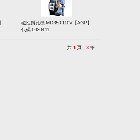
P】
磁性鑽孔機 MD350 110V【AGP】
代碼
0020441
共
1
頁，
3
筆