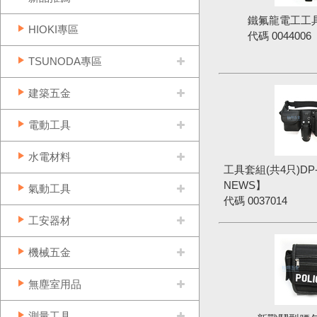
鐵氟龍電工工具袋
HIOKI專區
代碼
0044006
TSUNODA專區
建築五金
電動工具
水電材料
工具套組(共4只)DP-
NEWS】
氣動工具
代碼
0037014
工安器材
機械五金
無塵室用品
測量工具