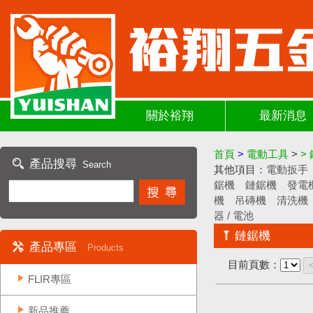
關於裕翔
最新消息
首頁
>
電動工具
>
>
產品搜尋
Search
其他項目：
電動扳手
鋸機
鏈鋸機
發電
機
吊磚機
清洗機
器 / 電池
鏈鋸機
產品專區
Products
目前頁數：
FLIR專區
新品推薦