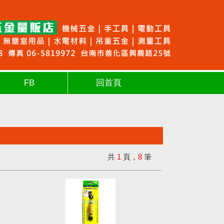
FB
回首頁
共
1
頁，
8
筆