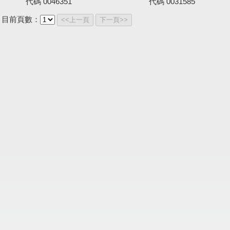
代碼
0046351
代碼
0031585
目前頁數：
<<上一頁
下一頁>>