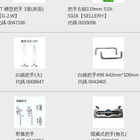
ST 槽型把手 1號(表面)
把手古銅119mm S19-
【G.J.W】
532A【SELLERY】
代碼
0047336
代碼
0039096
白鐵把手(大)
白鐵把手#98 A42mm*100mm
代碼
0008647
代碼
0043465
野騰把手
隱藏式把手(無孔)