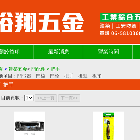
關於裕翔
最新消息
營業時間
頁
>
建築五金
>
門配件
>
把手
他項目：
門弓器
門檔
門栓
把手
後鈕
板扣
把手
目前頁數：
<<上一頁
下一頁>>