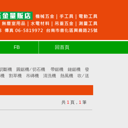
FB
回首頁
切斷機
圓鋸機 ∕ 切石機
帶鋸機
鏈鋸機
發
拌機
割草機
吊磚機
清洗機
熱風機
吹 ∕ 送
共
1
頁，
1
筆