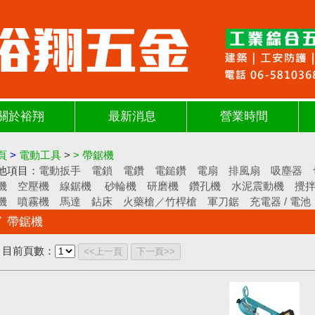
關於裕翔
最新消息
營業時間
頁
>
電動工具
>
>
帶鋸機
他項目：
電動扳手
電鎖
電鑽
電鎚鑽
電扇
排風扇
吸塵器
機
空壓機
線鋸機
砂輪機
研磨機
鑽孔機
水泥震動機
攪
機
噴霧機
馬達
鉆床
火藥槍／竹桿槍
軍刀鋸
充電器 / 電池
帶鋸機
目前頁數：
<<上一頁
下一頁>>