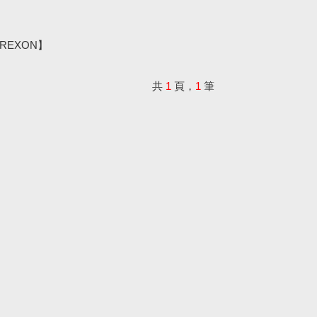
V【REXON】
共
1
頁，
1
筆