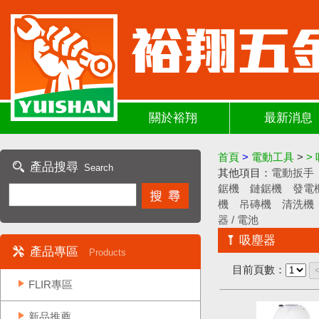
關於裕翔
最新消息
首頁
>
電動工具
>
>
產品搜尋
Search
其他項目：
電動扳手
鋸機
鏈鋸機
發電
機
吊磚機
清洗機
器 / 電池
吸塵器
產品專區
Products
目前頁數：
FLIR專區
新品推薦