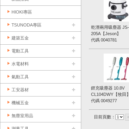
HIOKI專區
TSUNODA專區
乾溼兩用吸塵器 JS
205A【Jeson】
建築五金
代碼
0040781
電動工具
水電材料
氣動工具
鋰充吸塵器 10.8V
工安器材
CL104DWY【牧田
代碼
0049277
機械五金
無塵室用品
目前頁數：
測量工具