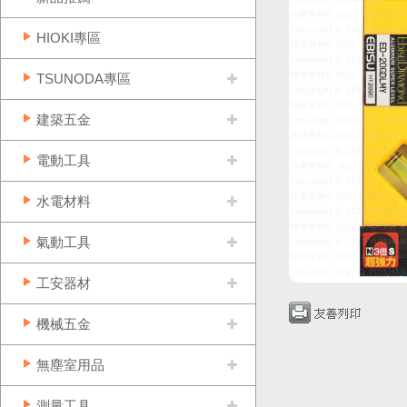
HIOKI專區
TSUNODA專區
建築五金
電動工具
水電材料
氣動工具
工安器材
機械五金
無塵室用品
測量工具