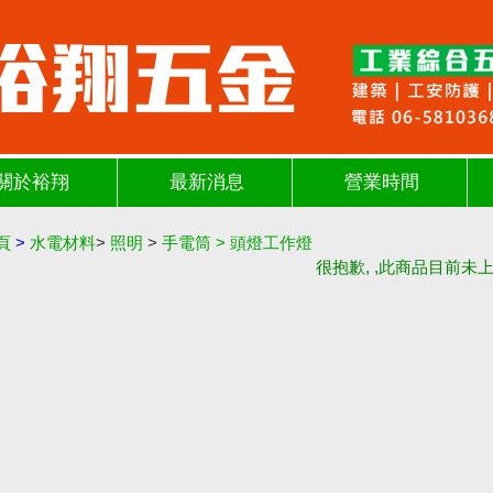
關於裕翔
最新消息
營業時間
頁
>
水電材料
>
照明
>
手電筒
>
頭燈工作燈
很抱歉, ,此商品目前未上