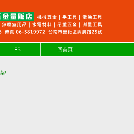
FB
回首頁
架!