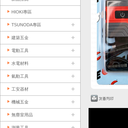
HIOKI專區
TSUNODA專區
建築五金
電動工具
水電材料
氣動工具
工安器材
機械五金
無塵室用品
測量工具