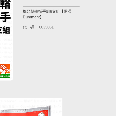
搖頭棘輪扳手組8支組【硬漢
Durament】
代碼
0035061