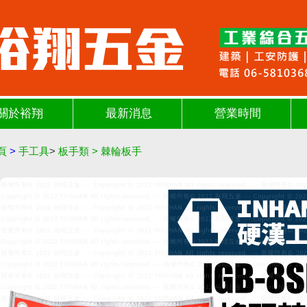
關於裕翔
最新消息
營業時間
頁
>
手工具
>
板手類
>
棘輪板手