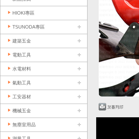
HIOKI專區
TSUNODA專區
建築五金
電動工具
水電材料
氣動工具
工安器材
機械五金
無塵室用品
測量工具