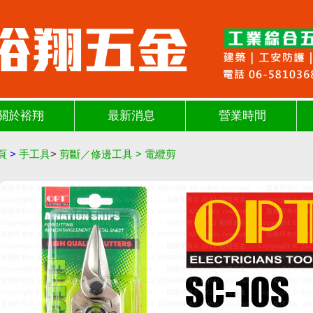
關於裕翔
最新消息
營業時間
頁
>
手工具
>
剪斷／修邊工具
>
電纜剪