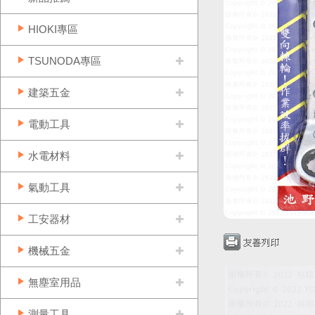
HIOKI專區
TSUNODA專區
建築五金
電動工具
水電材料
氣動工具
工安器材
機械五金
無塵室用品
測量工具