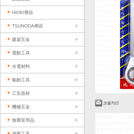
HIOKI專區
TSUNODA專區
建築五金
電動工具
水電材料
氣動工具
工安器材
機械五金
無塵室用品
測量工具